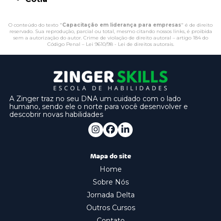
O conteúdo do texto "
Capacitação em liderança para empresas
" é de direito
reservado. Sua reprodução, parcial ou total, mesmo citando nossos links, é proibida
sem a autorização do autor. Crime de violação de direito autoral – artigo 184 do
Código Penal –
Lei 9610/98 - Lei de direitos autorais
.
A Zinger traz no seu DNA um cuidado com o lado
humano, sendo ele o norte para você desenvolver e
descobrir novas habilidades
Mapa do site
Home
Sobre Nós
Jornada Delta
Outros Cursos
Contato