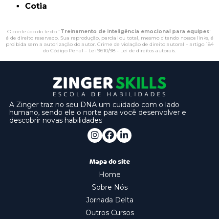
Cotia
O conteúdo do texto "
Treinamento de inteligência emocional para equipes
"
é de direito reservado. Sua reprodução, parcial ou total, mesmo citando nossos links, é
proibida sem a autorização do autor. Crime de violação de direito autoral – artigo 184
do Código Penal –
Lei 9610/98 - Lei de direitos autorais
.
A Zinger traz no seu DNA um cuidado com o lado
humano, sendo ele o norte para você desenvolver e
descobrir novas habilidades
Mapa do site
Home
Sobre Nós
Jornada Delta
Outros Cursos