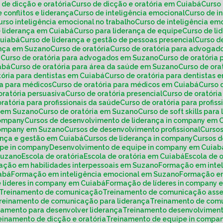
o de dicção e oratória
Curso de dicção e oratória em Cuiabá
Curs
e conflitos e liderança
Curso de inteligência emocional
Curso de 
Curso inteligência emocional no trabalho
Curso de inteligência e
e liderança em Cuiabá
Curso para liderança de equipe
Curso de l
Cuiabá
Curso de liderança e gestão de pessoas presencial
Curso 
rança em Suzano
Curso de oratória
Curso de oratória para advogad
á
Curso de oratória para advogados em Suzano
Curso de oratória
iabá
Curso de oratória para área da saúde em Suzano
Curso de or
atória para dentistas em Cuiabá
Curso de oratória para dentistas
ria para médicos
Curso de oratória para médicos em Cuiabá
Curso
 oratória persuasiva
Curso de oratória presencial
Curso de oratóri
 oratória para profissionais da saúde
Curso de oratória para profi
de em Suzano
Curso de oratória em Suzano
Curso de soft skills para
company
Cursos de desenvolvimento de liderança in company em 
 company em Suzano
Cursos de desenvolvimento profissional
Curs
rança e gestão em Cuiabá
Cursos de liderança in company
Cursos 
ipe in company
Desenvolvimento de equipe in company em Cuiab
Suzano
Escola de oratória
Escola de oratória em Cuiabá
Escola de
mação em habilidades interpessoais em Suzano
Formação em inte
iabá
Formação em inteligência emocional em Suzano
Formação e
 líderes in company em Cuiabá
Formação de líderes in company
Treinamento de comunicação
Treinamento de comunicação asse
Treinamento de comunicação para liderança
Treinamento de com
inamento para desenvolver liderança
Treinamento desenvolviment
reinamento de dicção e oratória
Treinamento de equipe in compa