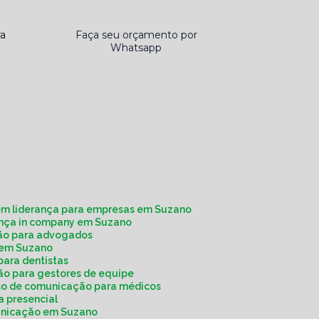
ra
Faça seu orçamento por
Whatsapp
em liderança para empresas em Suzano
rança in company em Suzano
ção para advogados
a em Suzano
para dentistas
ão para gestores de equipe
rso de comunicação para médicos
a presencial
municação em Suzano