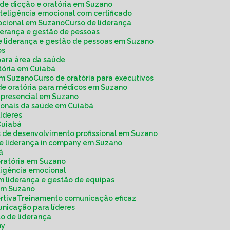
o de dicção e oratória em Suzano
inteligência emocional com certificado
mocional em Suzano
Curso de liderança
iderança e gestão de pessoas
de liderança e gestão de pessoas em Suzano
os
 para área da saúde
atória em Cuiabá
 em Suzano
Curso de oratória para executivos
 de oratória para médicos em Suzano
a presencial em Suzano
ssionais da saúde em Cuiabá
 líderes
Cuiabá
os de desenvolvimento profissional em Suzano
de liderança in company em Suzano
á
 oratória em Suzano
ligência emocional
m liderança e gestão de equipas
 em Suzano
rtiva
Treinamento comunicação eficaz
unicação para líderes
o de liderança
ny