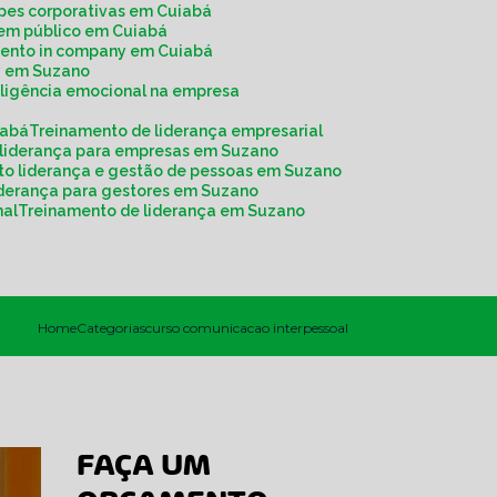
ipes corporativas em Cuiabá
r em público em Cuiabá
mento in company em Cuiabá
y em Suzano
eligência emocional na empresa
iabá
Treinamento de liderança empresarial
 liderança para empresas em Suzano
to liderança e gestão de pessoas em Suzano
liderança para gestores em Suzano
nal
Treinamento de liderança em Suzano
Home
Categorias
curso comunicacao interpessoal
FAÇA UM