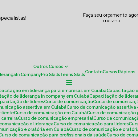
Faça seu orçamento ago
ecialistas!
mesmo
Outros Cursos
Contato
Cursos Rápidos
iderança
In Company
Pro Skills
Teens Skills
apacitação em liderança para empresas em Cuiabá
Capacitação 
itação de liderança in company em Cuiabá
Capacitação de lide
apacitação de líderes
Curso de comunicação
Curso de comunica
omunicação assertiva em Cuiabá
Curso de comunicação assertiv
cliente
Curso de comunicação em Cuiabá
Curso de comunicação 
 carreira
Curso de comunicação empresarial
Curso de comunicaç
e comunicação e liderança
Curso de comunicação para líderes
Cu
omunicação e oratória em Cuiabá
Curso de comunicação e oratóri
Curso de comunicação para profissionais da saúde
Curso de co