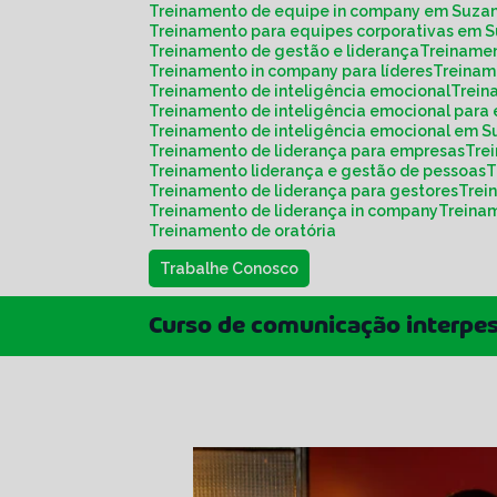
Treinamento de equipe in company em Suza
Treinamento para equipes corporativas em 
Treinamento de gestão e liderança
Treiname
Treinamento in company para líderes
Treina
Treinamento de inteligência emocional
Trei
Treinamento de inteligência emocional para
Treinamento de inteligência emocional em 
Treinamento de liderança para empresas
Tr
Treinamento liderança e gestão de pessoas
Treinamento de liderança para gestores
Tre
Treinamento de liderança in company
Treina
Treinamento de oratória
Trabalhe Conosco
Curso de comunicação interpe