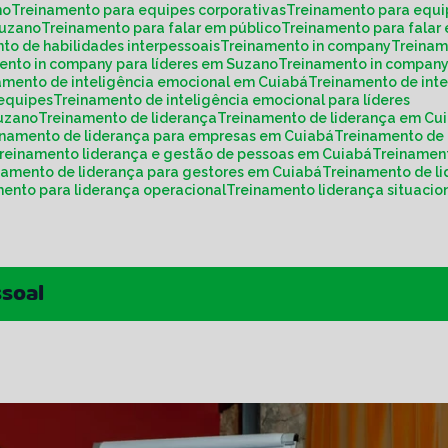
no
Treinamento para equipes corporativas
Treinamento para equ
Suzano
Treinamento para falar em público
Treinamento para fala
nto de habilidades interpessoais
Treinamento in company
Treina
mento in company para líderes em Suzano
Treinamento in compan
namento de inteligência emocional em Cuiabá
Treinamento de int
 equipes
Treinamento de inteligência emocional para líderes
Suzano
Treinamento de liderança
Treinamento de liderança em Cu
einamento de liderança para empresas em Cuiabá
Treinamento de
Treinamento liderança e gestão de pessoas em Cuiabá
Treinamen
inamento de liderança para gestores em Cuiabá
Treinamento de 
mento para liderança operacional
Treinamento liderança situacio
ssoal