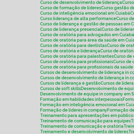
Curso de desenvolvimento de liderança
Curs
Curso de formação de líderes
Curso gestão d
Curso de inteligência emocional em Cuiabá
Curso liderança de alta performance
Curso d
Curso de liderança e gestão de pessoas em 
Curso de liderança presencial
Curso de lide
Curso de oratória para advogados em Cuiab
Curso de oratória para área da saúde em Cu
Curso de oratória para dentistas
Curso de or
Curso de oratória e liderança
Curso de orató
Curso de oratória para palestrantes
Curso de
Curso de oratória para profissionais
Curso de
Curso de oratória para profissionais da saú
Cursos de desenvolvimento de liderança in 
Cursos de desenvolvimento de liderança in
Cursos de liderança e gestão
Cursos de lide
Cursos de soft skills
Desenvolvimento de equ
Desenvolvimento de equipe in company em 
Formação em habilidades interpessoais
For
Formação em inteligência emocional em Cu
Formação de líderes in company
Formação de
Treinamento para apresentações em público
Treinamento de comunicação para equipes
Treinamento de comunicação e oratória
Tre
Treinamento e desenvolvimento de líderes
T