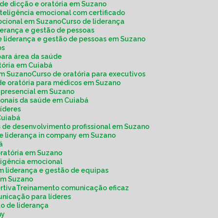
o de dicção e oratória em Suzano
inteligência emocional com certificado
mocional em Suzano
Curso de liderança
iderança e gestão de pessoas
de liderança e gestão de pessoas em Suzano
os
 para área da saúde
atória em Cuiabá
 em Suzano
Curso de oratória para executivos
 de oratória para médicos em Suzano
a presencial em Suzano
ssionais da saúde em Cuiabá
 líderes
Cuiabá
os de desenvolvimento profissional em Suzano
de liderança in company em Suzano
á
 oratória em Suzano
ligência emocional
m liderança e gestão de equipas
 em Suzano
rtiva
Treinamento comunicação eficaz
unicação para líderes
o de liderança
ny