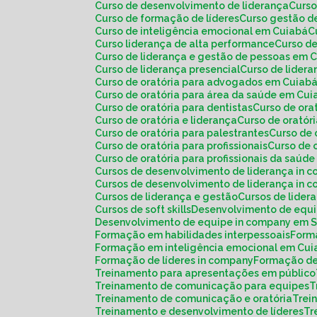
Curso de desenvolvimento de liderança
Curs
Curso de formação de líderes
Curso gestão d
Curso de inteligência emocional em Cuiabá
Curso liderança de alta performance
Curso d
Curso de liderança e gestão de pessoas em 
Curso de liderança presencial
Curso de lide
Curso de oratória para advogados em Cuiab
Curso de oratória para área da saúde em Cu
Curso de oratória para dentistas
Curso de or
Curso de oratória e liderança
Curso de orató
Curso de oratória para palestrantes
Curso de
Curso de oratória para profissionais
Curso de
Curso de oratória para profissionais da saú
Cursos de desenvolvimento de liderança in 
Cursos de desenvolvimento de liderança in
Cursos de liderança e gestão
Cursos de lide
Cursos de soft skills
Desenvolvimento de equ
Desenvolvimento de equipe in company em 
Formação em habilidades interpessoais
For
Formação em inteligência emocional em Cu
Formação de líderes in company
Formação de
Treinamento para apresentações em público
Treinamento de comunicação para equipes
Treinamento de comunicação e oratória
Tre
Treinamento e desenvolvimento de líderes
T