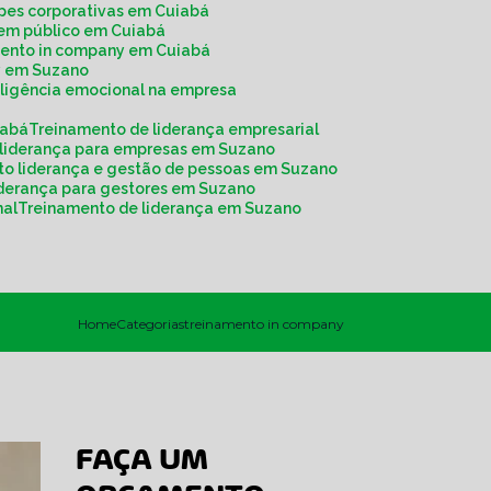
ipes corporativas em Cuiabá
r em público em Cuiabá
mento in company em Cuiabá
y em Suzano
eligência emocional na empresa
iabá
Treinamento de liderança empresarial
 liderança para empresas em Suzano
to liderança e gestão de pessoas em Suzano
liderança para gestores em Suzano
nal
Treinamento de liderança em Suzano
Home
Categorias
treinamento in company
FAÇA UM