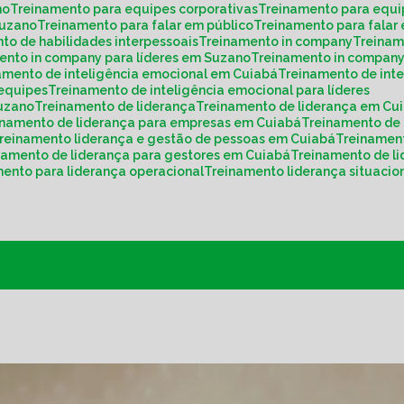
no
Treinamento para equipes corporativas
Treinamento para equ
Suzano
Treinamento para falar em público
Treinamento para fala
nto de habilidades interpessoais
Treinamento in company
Treina
mento in company para líderes em Suzano
Treinamento in compan
namento de inteligência emocional em Cuiabá
Treinamento de int
 equipes
Treinamento de inteligência emocional para líderes
Suzano
Treinamento de liderança
Treinamento de liderança em Cu
einamento de liderança para empresas em Cuiabá
Treinamento de
Treinamento liderança e gestão de pessoas em Cuiabá
Treinamen
inamento de liderança para gestores em Cuiabá
Treinamento de 
mento para liderança operacional
Treinamento liderança situacio