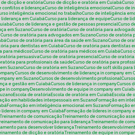
o de dicção e oratória
Curso de dicção e oratória em Cuiabá
Curs
e conflitos e liderança
Curso de inteligência emocional
Curso de 
Curso inteligência emocional no trabalho
Curso de inteligência e
e liderança em Cuiabá
Curso para liderança de equipe
Curso de l
Cuiabá
Curso de liderança e gestão de pessoas presencial
Curso 
rança em Suzano
Curso de oratória
Curso de oratória para advogad
á
Curso de oratória para advogados em Suzano
Curso de oratória
iabá
Curso de oratória para área da saúde em Suzano
Curso de or
atória para dentistas em Cuiabá
Curso de oratória para dentistas
ria para médicos
Curso de oratória para médicos em Cuiabá
Curso
 oratória persuasiva
Curso de oratória presencial
Curso de oratóri
 oratória para profissionais da saúde
Curso de oratória para profi
de em Suzano
Curso de oratória em Suzano
Curso de soft skills para
company
Cursos de desenvolvimento de liderança in company em 
 company em Suzano
Cursos de desenvolvimento profissional
Curs
rança e gestão em Cuiabá
Cursos de liderança in company
Cursos 
ipe in company
Desenvolvimento de equipe in company em Cuiab
Suzano
Escola de oratória
Escola de oratória em Cuiabá
Escola de
mação em habilidades interpessoais em Suzano
Formação em inte
iabá
Formação em inteligência emocional em Suzano
Formação e
 líderes in company em Cuiabá
Formação de líderes in company
Treinamento de comunicação
Treinamento de comunicação asse
Treinamento de comunicação para liderança
Treinamento de com
inamento para desenvolver liderança
Treinamento desenvolviment
reinamento de dicção e oratória
Treinamento de equipe in compa