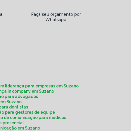
ra
Faça seu orçamento por
Whatsapp
em liderança para empresas em Suzano
rança in company em Suzano
ção para advogados
a em Suzano
para dentistas
ão para gestores de equipe
rso de comunicação para médicos
a presencial
municação em Suzano