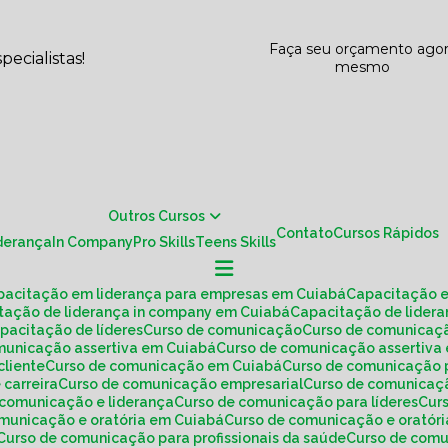
Faça seu orçamento ago
ecialistas!
mesmo
Outros Cursos
Contato
Cursos Rápidos
iderança
In Company
Pro Skills
Teens Skills
apacitação em liderança para empresas em Cuiabá
Capacitação 
itação de liderança in company em Cuiabá
Capacitação de lide
apacitação de líderes
Curso de comunicação
Curso de comunica
omunicação assertiva em Cuiabá
Curso de comunicação assertiv
cliente
Curso de comunicação em Cuiabá
Curso de comunicação 
 carreira
Curso de comunicação empresarial
Curso de comunicaç
e comunicação e liderança
Curso de comunicação para líderes
Cu
omunicação e oratória em Cuiabá
Curso de comunicação e oratóri
Curso de comunicação para profissionais da saúde
Curso de co