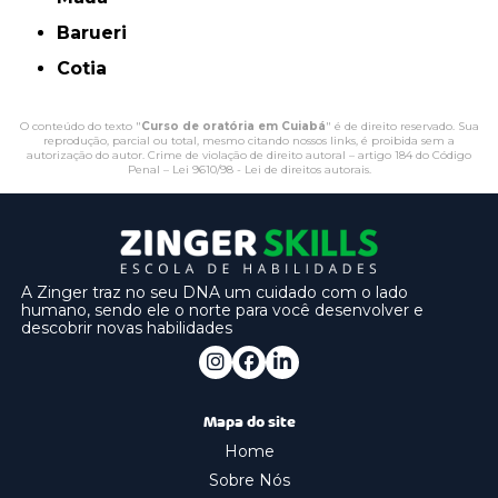
Barueri
Cotia
O conteúdo do texto "
Curso de oratória em Cuiabá
" é de direito reservado. Sua
reprodução, parcial ou total, mesmo citando nossos links, é proibida sem a
autorização do autor. Crime de violação de direito autoral – artigo 184 do Código
Penal –
Lei 9610/98 - Lei de direitos autorais
.
A Zinger traz no seu DNA um cuidado com o lado
humano, sendo ele o norte para você desenvolver e
descobrir novas habilidades
Mapa do site
Home
Sobre Nós