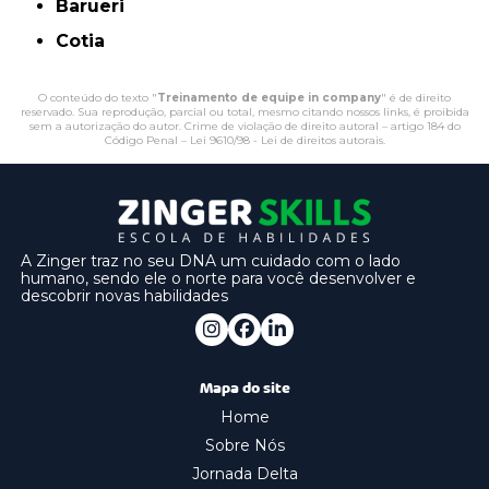
Barueri
Cotia
O conteúdo do texto "
Treinamento de equipe in company
" é de direito
reservado. Sua reprodução, parcial ou total, mesmo citando nossos links, é proibida
sem a autorização do autor. Crime de violação de direito autoral – artigo 184 do
Código Penal –
Lei 9610/98 - Lei de direitos autorais
.
A Zinger traz no seu DNA um cuidado com o lado
humano, sendo ele o norte para você desenvolver e
descobrir novas habilidades
Mapa do site
Home
Sobre Nós
Jornada Delta