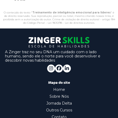
O conteúdo do texto "
Treinamento de inteligência emocional para líderes
" é
de direito reservado. Sua reprodução, parcial ou total, mesmo citando nossos links, é
proibida sem a autorização do autor. Crime de violação de direito autoral – artigo 184
do Código Penal –
Lei 9610/98 - Lei de direitos autorais
.
A Zinger traz no seu DNA um cuidado com o lado
humano, sendo ele o norte para você desenvolver e
descobrir novas habilidades
Mapa do site
Home
Sobre Nós
Jornada Delta
Outros Cursos
Contato