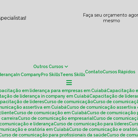
Faça seu orçamento ago
ecialistas!
mesmo
Outros Cursos
Contato
Cursos Rápidos
iderança
In Company
Pro Skills
Teens Skills
apacitação em liderança para empresas em Cuiabá
Capacitação 
itação de liderança in company em Cuiabá
Capacitação de lide
apacitação de líderes
Curso de comunicação
Curso de comunica
omunicação assertiva em Cuiabá
Curso de comunicação assertiv
cliente
Curso de comunicação em Cuiabá
Curso de comunicação 
 carreira
Curso de comunicação empresarial
Curso de comunicaç
e comunicação e liderança
Curso de comunicação para líderes
Cu
omunicação e oratória em Cuiabá
Curso de comunicação e oratóri
Curso de comunicação para profissionais da saúde
Curso de co