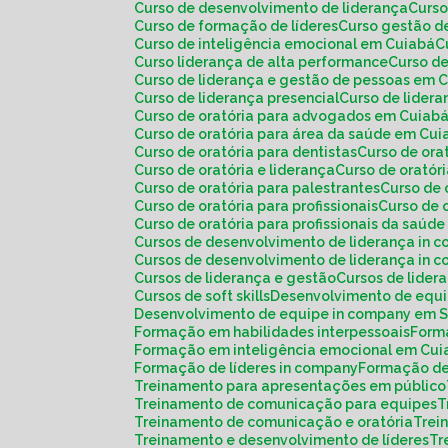
Curso de desenvolvimento de liderança
Curs
Curso de formação de líderes
Curso gestão d
Curso de inteligência emocional em Cuiabá
Curso liderança de alta performance
Curso d
Curso de liderança e gestão de pessoas em 
Curso de liderança presencial
Curso de lide
Curso de oratória para advogados em Cuiab
Curso de oratória para área da saúde em Cu
Curso de oratória para dentistas
Curso de or
Curso de oratória e liderança
Curso de orató
Curso de oratória para palestrantes
Curso de
Curso de oratória para profissionais
Curso de
Curso de oratória para profissionais da saú
Cursos de desenvolvimento de liderança in 
Cursos de desenvolvimento de liderança in
Cursos de liderança e gestão
Cursos de lide
Cursos de soft skills
Desenvolvimento de equ
Desenvolvimento de equipe in company em 
Formação em habilidades interpessoais
For
Formação em inteligência emocional em Cu
Formação de líderes in company
Formação de
Treinamento para apresentações em público
Treinamento de comunicação para equipes
Treinamento de comunicação e oratória
Tre
Treinamento e desenvolvimento de líderes
T