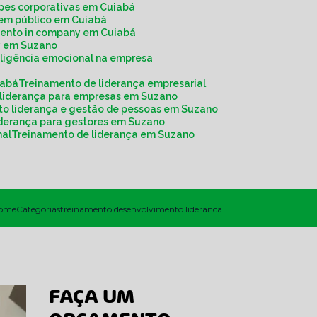
ipes corporativas em Cuiabá
r em público em Cuiabá
mento in company em Cuiabá
y em Suzano
eligência emocional na empresa
iabá
Treinamento de liderança empresarial
 liderança para empresas em Suzano
to liderança e gestão de pessoas em Suzano
liderança para gestores em Suzano
nal
Treinamento de liderança em Suzano
ome
Categorias
treinamento desenvolvimento lideranca
FAÇA UM