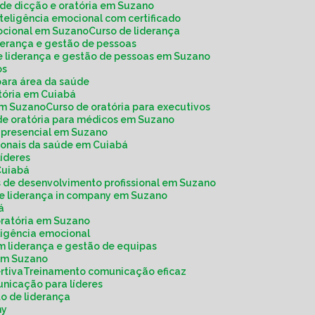
o de dicção e oratória em Suzano
inteligência emocional com certificado
mocional em Suzano
Curso de liderança
iderança e gestão de pessoas
de liderança e gestão de pessoas em Suzano
os
 para área da saúde
atória em Cuiabá
 em Suzano
Curso de oratória para executivos
 de oratória para médicos em Suzano
a presencial em Suzano
ssionais da saúde em Cuiabá
 líderes
Cuiabá
os de desenvolvimento profissional em Suzano
de liderança in company em Suzano
á
 oratória em Suzano
ligência emocional
m liderança e gestão de equipas
 em Suzano
rtiva
Treinamento comunicação eficaz
unicação para líderes
o de liderança
ny