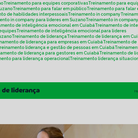
no
Treinamento para equipes corporativas
Treinamento para equ
Suzano
Treinamento para falar em público
Treinamento para fala
nto de habilidades interpessoais
Treinamento in company
Treina
mento in company para líderes em Suzano
Treinamento in compan
namento de inteligência emocional em Cuiabá
Treinamento de int
 equipes
Treinamento de inteligência emocional para líderes
Suzano
Treinamento de liderança
Treinamento de liderança em Cu
einamento de liderança para empresas em Cuiabá
Treinamento de
Treinamento liderança e gestão de pessoas em Cuiabá
Treinamen
inamento de liderança para gestores em Cuiabá
Treinamento de 
mento para liderança operacional
Treinamento liderança situacio
de liderança
H