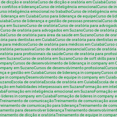
o de dicção e oratória
Curso de dicção e oratória em Cuiabá
Curs
e conflitos e liderança
Curso de inteligência emocional
Curso de 
Curso inteligência emocional no trabalho
Curso de inteligência e
e liderança em Cuiabá
Curso para liderança de equipe
Curso de l
Cuiabá
Curso de liderança e gestão de pessoas presencial
Curso 
rança em Suzano
Curso de oratória
Curso de oratória para advogad
á
Curso de oratória para advogados em Suzano
Curso de oratória
iabá
Curso de oratória para área da saúde em Suzano
Curso de or
atória para dentistas em Cuiabá
Curso de oratória para dentistas
ria para médicos
Curso de oratória para médicos em Cuiabá
Curso
 oratória persuasiva
Curso de oratória presencial
Curso de oratóri
 oratória para profissionais da saúde
Curso de oratória para profi
de em Suzano
Curso de oratória em Suzano
Curso de soft skills para
company
Cursos de desenvolvimento de liderança in company em 
 company em Suzano
Cursos de desenvolvimento profissional
Curs
rança e gestão em Cuiabá
Cursos de liderança in company
Cursos 
ipe in company
Desenvolvimento de equipe in company em Cuiab
Suzano
Escola de oratória
Escola de oratória em Cuiabá
Escola de
mação em habilidades interpessoais em Suzano
Formação em inte
iabá
Formação em inteligência emocional em Suzano
Formação e
 líderes in company em Cuiabá
Formação de líderes in company
Treinamento de comunicação
Treinamento de comunicação asse
Treinamento de comunicação para liderança
Treinamento de com
inamento para desenvolver liderança
Treinamento desenvolviment
reinamento de dicção e oratória
Treinamento de equipe in compa