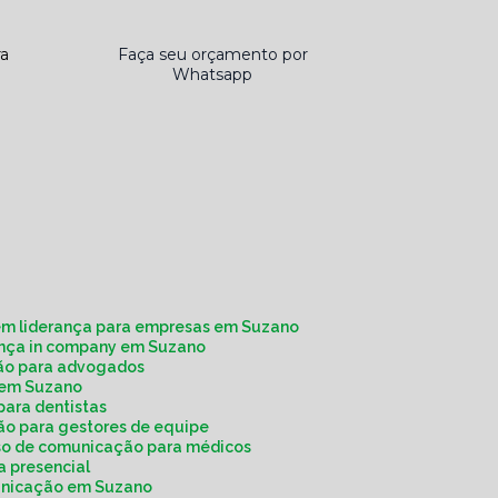
ra
Faça seu orçamento por
Whatsapp
em liderança para empresas em Suzano
rança in company em Suzano
ção para advogados
a em Suzano
para dentistas
ão para gestores de equipe
rso de comunicação para médicos
a presencial
municação em Suzano