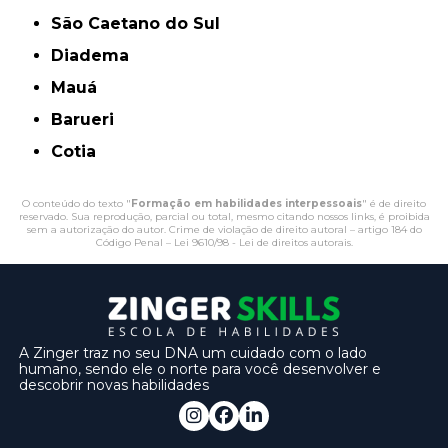
São Caetano do Sul
Diadema
Mauá
Barueri
Cotia
O conteúdo do texto "
Formação em habilidades interpessoais
" é de direito
reservado. Sua reprodução, parcial ou total, mesmo citando nossos links, é proibida
sem a autorização do autor. Crime de violação de direito autoral – artigo 184 do
Código Penal –
Lei 9610/98 - Lei de direitos autorais
.
A Zinger traz no seu DNA um cuidado com o lado
humano, sendo ele o norte para você desenvolver e
descobrir novas habilidades