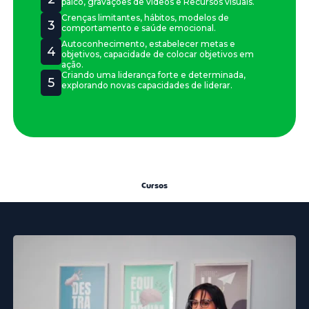
palco, gravações de vídeos e Recursos visuais.
Crenças limitantes, hábitos, modelos de
3
comportamento e saúde emocional.
Autoconhecimento, estabelecer metas e
4
objetivos, capacidade de colocar objetivos em
ação.
Criando uma liderança forte e determinada,
5
explorando novas capacidades de liderar.
Cursos