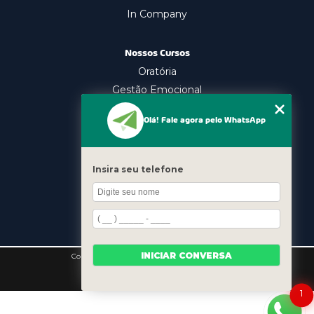
In Company
Nossos Cursos
Oratória
Gestão Emocional
Liderança
Olá! Fale agora pelo WhatsApp
Contato
(11) 98339-7616
Insira seu telefone
(11) 98339-7616
(65) 99662-3205
contatoescolazinger@gmail.com
INICIAR CONVERSA
Copyright © Zinger Skills. (Lei 9610 de 19/02/1998)
HTML
CSS
1