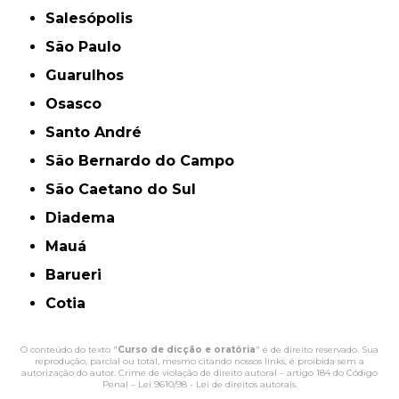
Salesópolis
São Paulo
Guarulhos
Osasco
Santo André
São Bernardo do Campo
São Caetano do Sul
Diadema
Mauá
Barueri
Cotia
O conteúdo do texto "
Curso de dicção e oratória
" é de direito reservado. Sua
reprodução, parcial ou total, mesmo citando nossos links, é proibida sem a
autorização do autor. Crime de violação de direito autoral – artigo 184 do Código
Penal –
Lei 9610/98 - Lei de direitos autorais
.