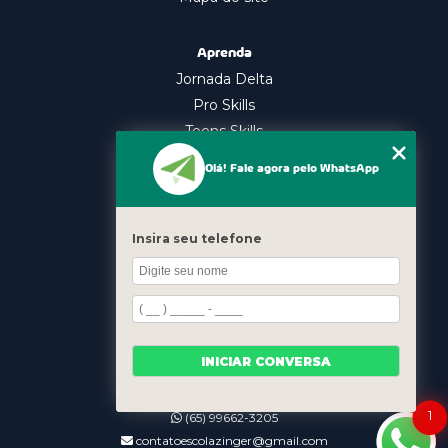
Aprenda
Jornada Delta
Pro Skills
Teens Skills
In Company
Olá! Fale agora pelo WhatsApp
Nossos Cursos
Oratória
Insira seu telefone
Gestão Emocional
Liderança
Contato
INICIAR CONVERSA
(11) 98339-7616
(11) 98339-7616
1
(65) 99662-3205
contatoescolazinger@gmail.com