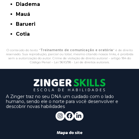
Diadema
Mauá
Barueri
Cotia
O conteúdo do texto "
Treinamento de comunicação e oratória
" é de direito
reservado. Sua reprodução, parcial ou total, mesmo citando nossos links, é proibida
sem a autorização do autor. Crime de violação de direito autoral – artigo 184 do
Código Penal –
Lei 9610/98 - Lei de direitos autorais
.
A Zinger traz no seu DNA um cuidado com o lado
humano, sendo ele o norte para você desenvolver e
descobrir novas habilidades
Mapa do site