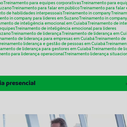
no
Treinamento para equipes corporativas
Treinamento para equ
Suzano
Treinamento para falar em público
Treinamento para fala
nto de habilidades interpessoais
Treinamento in company
Treina
mento in company para líderes em Suzano
Treinamento in compan
namento de inteligência emocional em Cuiabá
Treinamento de int
 equipes
Treinamento de inteligência emocional para líderes
Suzano
Treinamento de liderança
Treinamento de liderança em Cu
einamento de liderança para empresas em Cuiabá
Treinamento de
Treinamento liderança e gestão de pessoas em Cuiabá
Treinamen
inamento de liderança para gestores em Cuiabá
Treinamento de 
mento para liderança operacional
Treinamento liderança situacio
a presencial