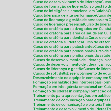
Curso de desenvolvimento de liderança
Curs
Curso de formação de líderes
Curso gestão d
Curso de inteligência emocional em Cuiabá
Curso liderança de alta performance
Curso d
Curso de liderança e gestão de pessoas em 
Curso de liderança presencial
Curso de lide
Curso de oratória para advogados em Cuiab
Curso de oratória para área da saúde em Cu
Curso de oratória para dentistas
Curso de or
Curso de oratória e liderança
Curso de orató
Curso de oratória para palestrantes
Curso de
Curso de oratória para profissionais
Curso de
Curso de oratória para profissionais da saú
Cursos de desenvolvimento de liderança in 
Cursos de desenvolvimento de liderança in
Cursos de liderança e gestão
Cursos de lide
Cursos de soft skills
Desenvolvimento de equ
Desenvolvimento de equipe in company em 
Formação em habilidades interpessoais
For
Formação em inteligência emocional em Cu
Formação de líderes in company
Formação de
Treinamento para apresentações em público
Treinamento de comunicação para equipes
Treinamento de comunicação e oratória
Tre
Treinamento e desenvolvimento de líderes
T