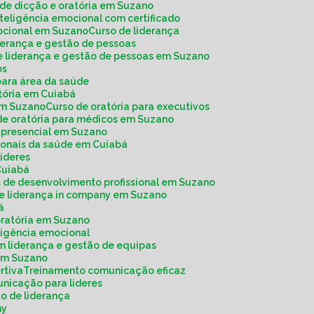
o de dicção e oratória em Suzano
inteligência emocional com certificado
mocional em Suzano
Curso de liderança
iderança e gestão de pessoas
de liderança e gestão de pessoas em Suzano
os
 para área da saúde
atória em Cuiabá
 em Suzano
Curso de oratória para executivos
 de oratória para médicos em Suzano
a presencial em Suzano
ssionais da saúde em Cuiabá
 líderes
Cuiabá
os de desenvolvimento profissional em Suzano
de liderança in company em Suzano
á
 oratória em Suzano
ligência emocional
m liderança e gestão de equipas
 em Suzano
rtiva
Treinamento comunicação eficaz
unicação para líderes
o de liderança
ny