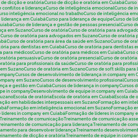
o de dicção e oratória
Curso de dicção e oratória em Cuiabá
Curs
e conflitos e liderança
Curso de inteligência emocional
Curso de 
Curso inteligência emocional no trabalho
Curso de inteligência e
e liderança em Cuiabá
Curso para liderança de equipe
Curso de l
Cuiabá
Curso de liderança e gestão de pessoas presencial
Curso 
rança em Suzano
Curso de oratória
Curso de oratória para advogad
á
Curso de oratória para advogados em Suzano
Curso de oratória
iabá
Curso de oratória para área da saúde em Suzano
Curso de or
atória para dentistas em Cuiabá
Curso de oratória para dentistas
ria para médicos
Curso de oratória para médicos em Cuiabá
Curso
 oratória persuasiva
Curso de oratória presencial
Curso de oratóri
 oratória para profissionais da saúde
Curso de oratória para profi
de em Suzano
Curso de oratória em Suzano
Curso de soft skills para
company
Cursos de desenvolvimento de liderança in company em 
 company em Suzano
Cursos de desenvolvimento profissional
Curs
rança e gestão em Cuiabá
Cursos de liderança in company
Cursos 
ipe in company
Desenvolvimento de equipe in company em Cuiab
Suzano
Escola de oratória
Escola de oratória em Cuiabá
Escola de
mação em habilidades interpessoais em Suzano
Formação em inte
iabá
Formação em inteligência emocional em Suzano
Formação e
 líderes in company em Cuiabá
Formação de líderes in company
Treinamento de comunicação
Treinamento de comunicação asse
Treinamento de comunicação para liderança
Treinamento de com
inamento para desenvolver liderança
Treinamento desenvolviment
reinamento de dicção e oratória
Treinamento de equipe in compa