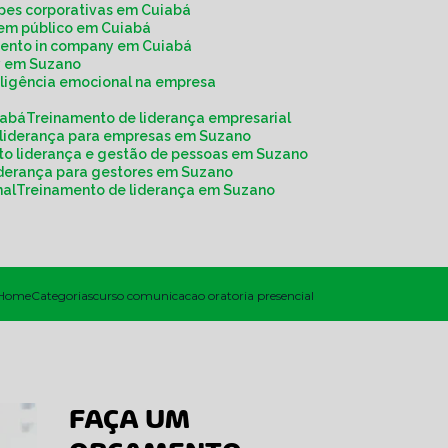
ipes corporativas em Cuiabá
r em público em Cuiabá
mento in company em Cuiabá
y em Suzano
eligência emocional na empresa
iabá
Treinamento de liderança empresarial
 liderança para empresas em Suzano
to liderança e gestão de pessoas em Suzano
liderança para gestores em Suzano
nal
Treinamento de liderança em Suzano
Home
Categorias
curso comunicacao oratoria presencial
FAÇA UM