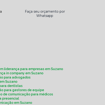
ra
Faça seu orçamento por
Whatsapp
em liderança para empresas em Suzano
rança in company em Suzano
ção para advogados
a em Suzano
para dentistas
ão para gestores de equipe
rso de comunicação para médicos
a presencial
municação em Suzano