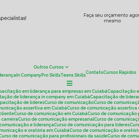
Faça seu orçamento ago
ecialistas!
mesmo
Outros Cursos
Contato
Cursos Rápidos
iderança
In Company
Pro Skills
Teens Skills
apacitação em liderança para empresas em Cuiabá
Capacitação 
itação de liderança in company em Cuiabá
Capacitação de lide
apacitação de líderes
Curso de comunicação
Curso de comunica
omunicação assertiva em Cuiabá
Curso de comunicação assertiv
cliente
Curso de comunicação em Cuiabá
Curso de comunicação 
 carreira
Curso de comunicação empresarial
Curso de comunicaç
e comunicação e liderança
Curso de comunicação para líderes
Cu
omunicação e oratória em Cuiabá
Curso de comunicação e oratóri
Curso de comunicação para profissionais da saúde
Curso de co