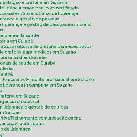
o de dicção e oratória em Suzano
inteligência emocional com certificado
mocional em Suzano
Curso de liderança
iderança e gestão de pessoas
de liderança e gestão de pessoas em Suzano
os
 para área da saúde
atória em Cuiabá
 em Suzano
Curso de oratória para executivos
 de oratória para médicos em Suzano
a presencial em Suzano
ssionais da saúde em Cuiabá
 líderes
Cuiabá
os de desenvolvimento profissional em Suzano
de liderança in company em Suzano
á
 oratória em Suzano
ligência emocional
m liderança e gestão de equipas
 em Suzano
rtiva
Treinamento comunicação eficaz
unicação para líderes
o de liderança
ny