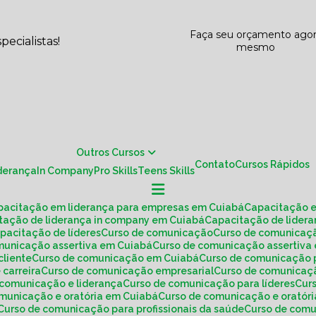
Faça seu orçamento ago
ecialistas!
mesmo
Outros Cursos
Contato
Cursos Rápidos
iderança
In Company
Pro Skills
Teens Skills
apacitação em liderança para empresas em Cuiabá
Capacitação 
itação de liderança in company em Cuiabá
Capacitação de lide
apacitação de líderes
Curso de comunicação
Curso de comunica
omunicação assertiva em Cuiabá
Curso de comunicação assertiv
cliente
Curso de comunicação em Cuiabá
Curso de comunicação 
 carreira
Curso de comunicação empresarial
Curso de comunicaç
e comunicação e liderança
Curso de comunicação para líderes
Cu
omunicação e oratória em Cuiabá
Curso de comunicação e oratóri
Curso de comunicação para profissionais da saúde
Curso de co