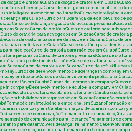
o de dicção e oratória
Curso de dicção e oratória em Cuiabá
Curs
e conflitos e liderança
Curso de inteligência emocional
Curso de 
Curso inteligência emocional no trabalho
Curso de inteligência e
e liderança em Cuiabá
Curso para liderança de equipe
Curso de l
Cuiabá
Curso de liderança e gestão de pessoas presencial
Curso 
rança em Suzano
Curso de oratória
Curso de oratória para advogad
á
Curso de oratória para advogados em Suzano
Curso de oratória
iabá
Curso de oratória para área da saúde em Suzano
Curso de or
atória para dentistas em Cuiabá
Curso de oratória para dentistas
ria para médicos
Curso de oratória para médicos em Cuiabá
Curso
 oratória persuasiva
Curso de oratória presencial
Curso de oratóri
 oratória para profissionais da saúde
Curso de oratória para profi
de em Suzano
Curso de oratória em Suzano
Curso de soft skills para
company
Cursos de desenvolvimento de liderança in company em 
 company em Suzano
Cursos de desenvolvimento profissional
Curs
rança e gestão em Cuiabá
Cursos de liderança in company
Cursos 
ipe in company
Desenvolvimento de equipe in company em Cuiab
Suzano
Escola de oratória
Escola de oratória em Cuiabá
Escola de
mação em habilidades interpessoais em Suzano
Formação em inte
iabá
Formação em inteligência emocional em Suzano
Formação e
 líderes in company em Cuiabá
Formação de líderes in company
Treinamento de comunicação
Treinamento de comunicação asse
Treinamento de comunicação para liderança
Treinamento de com
inamento para desenvolver liderança
Treinamento desenvolviment
reinamento de dicção e oratória
Treinamento de equipe in compa