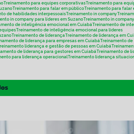
no
Treinamento para equipes corporativas
Treinamento para equ
Suzano
Treinamento para falar em público
Treinamento para fala
nto de habilidades interpessoais
Treinamento in company
Treina
mento in company para líderes em Suzano
Treinamento in compan
namento de inteligência emocional em Cuiabá
Treinamento de int
 equipes
Treinamento de inteligência emocional para líderes
Suzano
Treinamento de liderança
Treinamento de liderança em Cu
einamento de liderança para empresas em Cuiabá
Treinamento de
Treinamento liderança e gestão de pessoas em Cuiabá
Treinamen
inamento de liderança para gestores em Cuiabá
Treinamento de 
mento para liderança operacional
Treinamento liderança situacio
dos