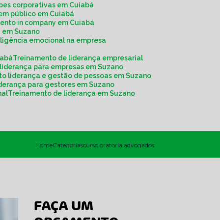
ipes corporativas em Cuiabá
r em público em Cuiabá
mento in company em Cuiabá
y em Suzano
eligência emocional na empresa
iabá
Treinamento de liderança empresarial
 liderança para empresas em Suzano
to liderança e gestão de pessoas em Suzano
liderança para gestores em Suzano
nal
Treinamento de liderança em Suzano
Home
Categorias
curso oratoria advogados
FAÇA UM