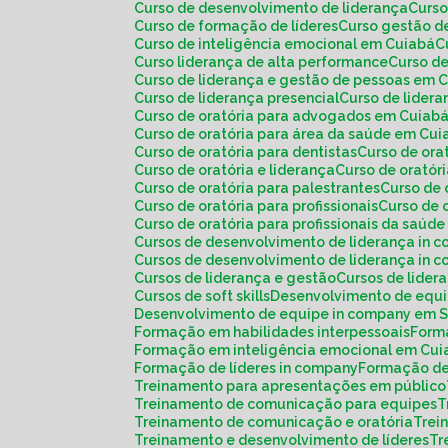
Curso de desenvolvimento de liderança
Curs
Curso de formação de líderes
Curso gestão d
Curso de inteligência emocional em Cuiabá
Curso liderança de alta performance
Curso d
Curso de liderança e gestão de pessoas em 
Curso de liderança presencial
Curso de lide
Curso de oratória para advogados em Cuiab
Curso de oratória para área da saúde em Cu
Curso de oratória para dentistas
Curso de or
Curso de oratória e liderança
Curso de orató
Curso de oratória para palestrantes
Curso de
Curso de oratória para profissionais
Curso de
Curso de oratória para profissionais da saú
Cursos de desenvolvimento de liderança in 
Cursos de desenvolvimento de liderança in
Cursos de liderança e gestão
Cursos de lide
Cursos de soft skills
Desenvolvimento de equ
Desenvolvimento de equipe in company em 
Formação em habilidades interpessoais
For
Formação em inteligência emocional em Cu
Formação de líderes in company
Formação de
Treinamento para apresentações em público
Treinamento de comunicação para equipes
Treinamento de comunicação e oratória
Tre
Treinamento e desenvolvimento de líderes
T