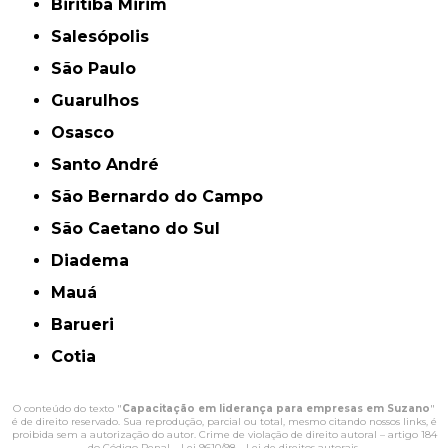
Biritiba Mirim
Salesópolis
São Paulo
Guarulhos
Osasco
Santo André
São Bernardo do Campo
São Caetano do Sul
Diadema
Mauá
Barueri
Cotia
O conteúdo do texto "
Capacitação em liderança para empresas em Suzano
"
é de direito reservado. Sua reprodução, parcial ou total, mesmo citando nossos links, é
proibida sem a autorização do autor. Crime de violação de direito autoral – artigo 184
do Código Penal –
Lei 9610/98 - Lei de direitos autorais
.