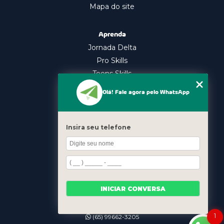
Mapa do site
Aprenda
Jornada Delta
Pro Skills
Teens Skills
In Company
Olá! Fale agora pelo WhatsApp
Nossos Cursos
Oratória
Insira seu telefone
Gestão Emocional
Liderança
Contato
INICIAR CONVERSA
(11) 98339-7616
(11) 98339-7616
1
(65) 99662-3205