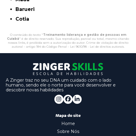
Barueri
Cotia
O conteúdo do texto "
Treinamento liderança e gestão de pessoas em
Cuiabá
" é de direito reservado. Sua reprodução, parcial ou total, mesmo citando
nossos links, é proibida sem a autorização do autor. Crime de violação de direito
autoral – artigo 184 do Código Penal –
Lei 9610/98 - Lei de direitos autorais
.
A Zinger traz no seu DNA um cuidado com o lado
humano, sendo ele o norte para você desenvolver e
descobrir novas habilidades
Mapa do site
Home
Sobre Nós