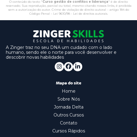
O conteúdo do texto "
Curso gestão de conflitos e liderança
" é de direito
reservado. Sua reprodução, parcial ou total, mesmo citando nossos links, é proibida
sem a autorização do autor. Crime de violação de direito autoral – artigo 184 do
Código Penal –
Lei 9610/98 - Lei de direitos autorais
.
A Zinger traz no seu DNA um cuidado com o lado
humano, sendo ele o norte para você desenvolver e
descobrir novas habilidades
Mapa do site
Home
Sobre Nós
Jornada Delta
Outros Cursos
Contato
Cursos Rápidos