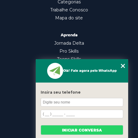
Categorias
Trabalhe Conosco
Mapa do site
Aprenda
Jornada Delta
Pro Skills
Teens Skills
In Company
Olá! Fale agora pelo WhatsApp
Nossos Cursos
Oratória
Insira seu telefone
Gestão Emocional
Liderança
Contato
INICIAR CONVERSA
(11) 98339-7616